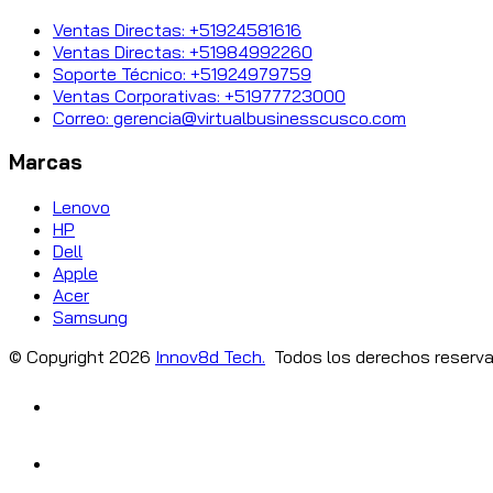
Ventas Directas: +51924581616
Ventas Directas: +51984992260
Soporte Técnico: +51924979759
Ventas Corporativas: +51977723000
Correo: gerencia@virtualbusinesscusco.com
Marcas
Lenovo
HP
Dell
Apple
Acer
Samsung
© Copyright
2026
Innov8d Tech.
Todos los derechos reserva