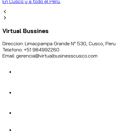
C
En Cusco y a todo el Perú.
Virtual Bussines
Direccion: Limacpampa Grande N° 530, Cusco, Peru
Telefono: +51 984992260
Email: gerencia@virtualbusinesscusco.com