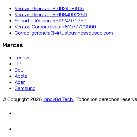
Ventas Directas: +51924581616
Ventas Directas: +51984992260
Soporte Técnico: +51924979759
Ventas Corporativas: +51977723000
Correo: gerencia@virtualbusinesscusco.com
Marcas
Lenovo
HP
Dell
Apple
Acer
Samsung
© Copyright
2026
Innov8d Tech.
Todos los derechos reserva