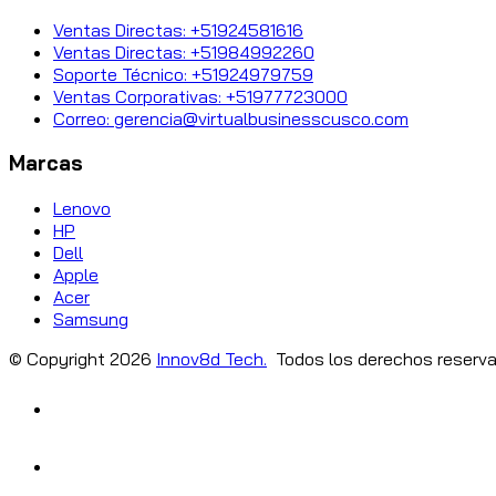
Ventas Directas: +51924581616
Ventas Directas: +51984992260
Soporte Técnico: +51924979759
Ventas Corporativas: +51977723000
Correo: gerencia@virtualbusinesscusco.com
Marcas
Lenovo
HP
Dell
Apple
Acer
Samsung
© Copyright
2026
Innov8d Tech.
Todos los derechos reserva