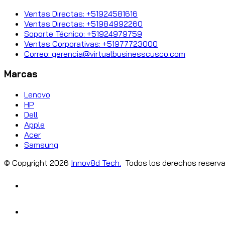
Ventas Directas: +51924581616
Ventas Directas: +51984992260
Soporte Técnico: +51924979759
Ventas Corporativas: +51977723000
Correo: gerencia@virtualbusinesscusco.com
Marcas
Lenovo
HP
Dell
Apple
Acer
Samsung
© Copyright
2026
Innov8d Tech.
Todos los derechos reserva