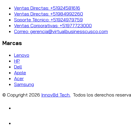
Ventas Directas: +51924581616
Ventas Directas: +51984992260
Soporte Técnico: +51924979759
Ventas Corporativas: +51977723000
Correo: gerencia@virtualbusinesscusco.com
Marcas
Lenovo
HP
Dell
Apple
Acer
Samsung
© Copyright
2026
Innov8d Tech.
Todos los derechos reserva