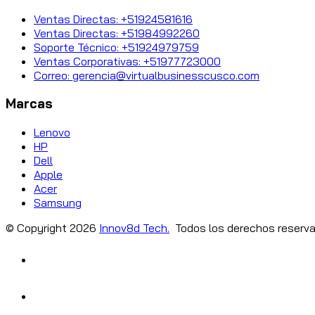
Ventas Directas: +51924581616
Ventas Directas: +51984992260
Soporte Técnico: +51924979759
Ventas Corporativas: +51977723000
Correo: gerencia@virtualbusinesscusco.com
Marcas
Lenovo
HP
Dell
Apple
Acer
Samsung
© Copyright
2026
Innov8d Tech.
Todos los derechos reserva