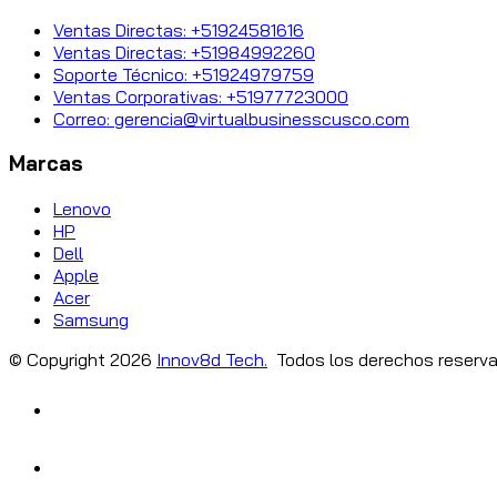
Ventas Directas: +51924581616
Ventas Directas: +51984992260
Soporte Técnico: +51924979759
Ventas Corporativas: +51977723000
Correo: gerencia@virtualbusinesscusco.com
Marcas
Lenovo
HP
Dell
Apple
Acer
Samsung
© Copyright
2026
Innov8d Tech.
Todos los derechos reserva