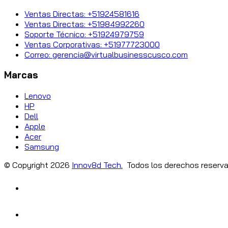
Ventas Directas: +51924581616
Ventas Directas: +51984992260
Soporte Técnico: +51924979759
Ventas Corporativas: +51977723000
Correo: gerencia@virtualbusinesscusco.com
Marcas
Lenovo
HP
Dell
Apple
Acer
Samsung
© Copyright
2026
Innov8d Tech.
Todos los derechos reserva