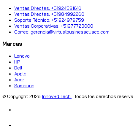
Ventas Directas: +51924581616
Ventas Directas: +51984992260
Soporte Técnico: +51924979759
Ventas Corporativas: +51977723000
Correo: gerencia@virtualbusinesscusco.com
Marcas
Lenovo
HP
Dell
Apple
Acer
Samsung
© Copyright
2026
Innov8d Tech.
Todos los derechos reserva