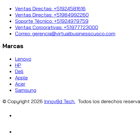
Ventas Directas: +51924581616
Ventas Directas: +51984992260
Soporte Técnico: +51924979759
Ventas Corporativas: +51977723000
Correo: gerencia@virtualbusinesscusco.com
Marcas
Lenovo
HP
Dell
Apple
Acer
Samsung
© Copyright
2026
Innov8d Tech.
Todos los derechos reserva