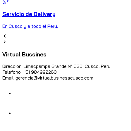
Servicio de Delivery
C
En Cusco y a todo el Perú.
Virtual Bussines
Direccion: Limacpampa Grande N° 530, Cusco, Peru
Telefono: +51 984992260
Email: gerencia@virtualbusinesscusco.com