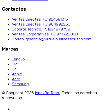
Contactos
Ventas Directas: +51924581616
Ventas Directas: +51984992260
Soporte Técnico: +51924979759
Ventas Corporativas: +51977723000
Correo: gerencia@virtualbusinesscusco.com
Marcas
Lenovo
HP
Dell
Apple
Acer
Samsung
© Copyright
2026
Innov8d Tech.
Todos los derechos
reservados.