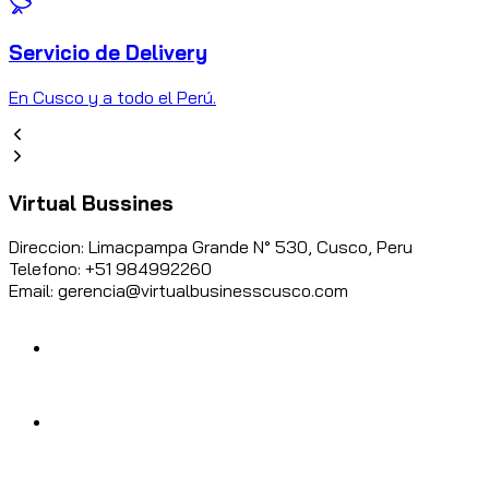
Servicio de Delivery
C
En Cusco y a todo el Perú.
Virtual Bussines
Direccion: Limacpampa Grande N° 530, Cusco, Peru
Telefono: +51 984992260
Email: gerencia@virtualbusinesscusco.com