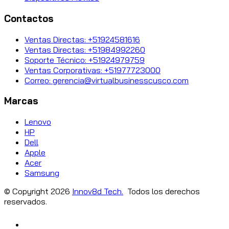
Contactos
Ventas Directas: +51924581616
Ventas Directas: +51984992260
Soporte Técnico: +51924979759
Ventas Corporativas: +51977723000
Correo: gerencia@virtualbusinesscusco.com
Marcas
Lenovo
HP
Dell
Apple
Acer
Samsung
© Copyright
2026
Innov8d Tech.
Todos los derechos
reservados.