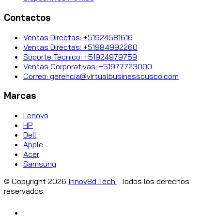
Contactos
Ventas Directas: +51924581616
Ventas Directas: +51984992260
Soporte Técnico: +51924979759
Ventas Corporativas: +51977723000
Correo: gerencia@virtualbusinesscusco.com
Marcas
Lenovo
HP
Dell
Apple
Acer
Samsung
© Copyright
2026
Innov8d Tech.
Todos los derechos
reservados.