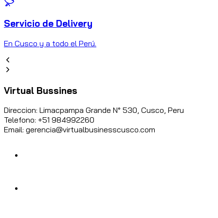
Servicio de Delivery
C
En Cusco y a todo el Perú.
Virtual Bussines
Direccion: Limacpampa Grande N° 530, Cusco, Peru
Telefono: +51 984992260
Email: gerencia@virtualbusinesscusco.com