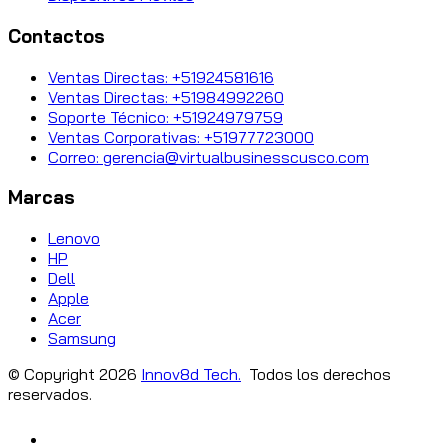
Contactos
Ventas Directas: +51924581616
Ventas Directas: +51984992260
Soporte Técnico: +51924979759
Ventas Corporativas: +51977723000
Correo: gerencia@virtualbusinesscusco.com
Marcas
Lenovo
HP
Dell
Apple
Acer
Samsung
© Copyright
2026
Innov8d Tech.
Todos los derechos
reservados.