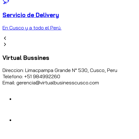
Servicio de Delivery
C
En Cusco y a todo el Perú.
Virtual Bussines
Direccion: Limacpampa Grande N° 530, Cusco, Peru
Telefono: +51 984992260
Email: gerencia@virtualbusinesscusco.com