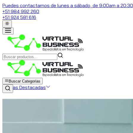
Puedes contactarnos de lunes a sábado, de 9:00am a 20:3
+51 984 992 260
+51 924 581 616
Buscar Categorias
Marcas Destacadas